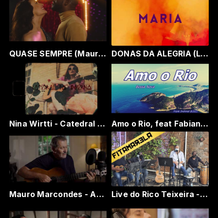
QUASE SEMPRE (Mauro Marcondes e Zéjorge)
DONAS DA ALEGRIA (Lyric Video). Nina Wirtti - álbum Flor da Estrada
Nina Wirtti - Catedral do Inferno
Amo o Rio, feat Fabiana Mendes
Mauro Marcondes - ARPOADOR - Mauro Marcondes e Leo Gandelman (participação especial)
Live do Rico Teixeira - Vamos de Samba de raíz?