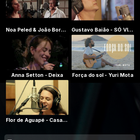
Noa Peled & João Borba - Juízo final (Nelson Cavaquinho e Élcio Soares) em Hebraico
Gustavo Baião - SÓ VIM MATAR A SAUDADE (Nelson Faria/Gustavo Baião)
Anna Setton - Deixa
Força do sol - Yuri Mota
Flor de Aguapé - Casa Velha