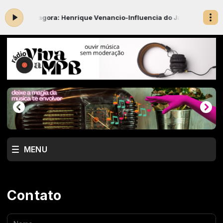
ocando agora: Henrique Venancio-Influencia do Jazz (Carlos Lyra)
MENU
Contato
Nome: