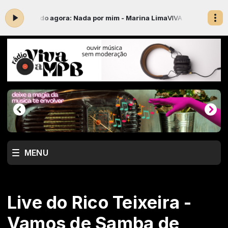
ando agora: Nada por mim - Marina Lima
VIVA A MPB com Nestor o Loc
MENU
Live do Rico Teixeira -
Vamos de Samba de