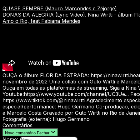
QUASE SEMPRE (Mauro Marcondes e Zéjorge)
DONAS DA ALEGRIA (Lyric Video). Nina Wirtti - álbum Fl
Amo o Rio, feat Fabiana Mendes
OUÇA o álbum FLOR DA ESTRADA: https://ninawirtti.hearno
novembro de 2022 Uma collab com Guto Wirtti e Marcelo
Ouça em todas as plataformas de streaming. Siga a Nina Wi
Youtube:https://www.youtube.com/channel/UC3Ue... Faceboo
https://www.tiktok.com/@ninawirtti Agradecimento especia
especial/performance: Hugo Germano Co-produção, edição 
e Marcelo Costa Gravado por Guto Wirtti no Rio de Janei
Fotografia (externa): Hugo Germano
Comentários
Novo comentário
Fechar
Nome: