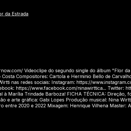
or da Estrada
w.com/ Videoclipe do segundo single do álbum "Flor da Es
 Costa Compositores: Cartola e Herminio Bello de Carval
rtti nas redes sociais: Instagram: https://www.instagram.c
k: https://www.facebook.com/ninawirttica... Twitter: https
l à Marília Trindade Barboza! FICHA TÉCNICA: Direção, foto
e arte gráfica: Gabi Lopes Produção musical: Nina Wirtti,
ro entre 2020 e 2022 Mixagem: Henrique Vilhena Master: Al