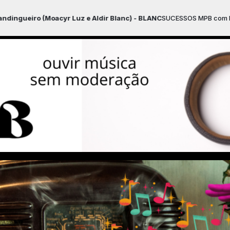
yr Luz e Aldir Blanc) - BLANC
SUCESSOS MPB com Nestor o Locutor d