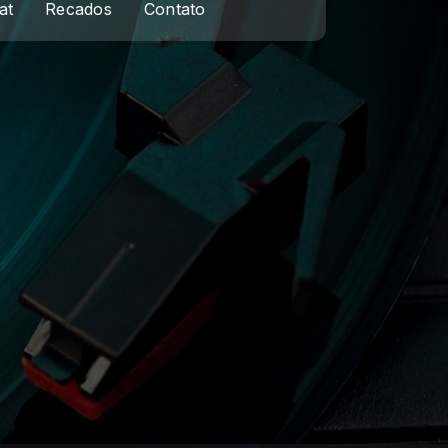
at
Recados
Contato