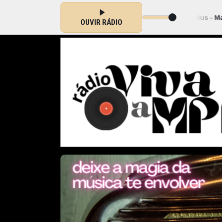
s 20:00 às 00:00 -
Tocando agora: Ordinarius - Mandingueiro (Moac
OUVIR RÁDIO