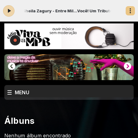
nn e Sheila Zagury - Entre Mil...Você! Um Tributo a Jacob do Bandol
MENU
Álbuns
Nenhum álbum encontrado