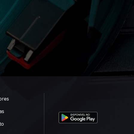
ores
as
to