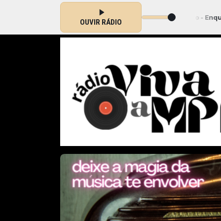
das 08:00 às 18:00 -
Tocando agora: Ednardo - Enquanto Engoma a 
OUVIR RÁDIO